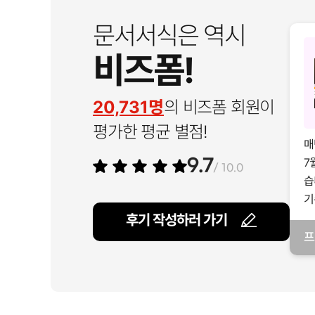
문서서식은 역시
비즈폼!
20,731명
의 비즈폼 회원이
평가한 평균 별점!
매
7
9.7
/ 10.0
습
기
후기 작성하러 가기
프
일