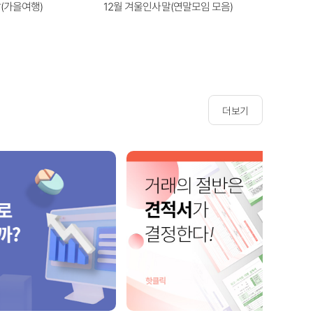
(가을여행)
12월 겨울인사말(연말모임 모음)
1월 겨울
더보기