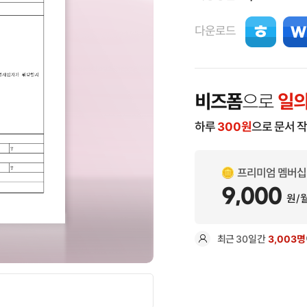
다운로드
비즈폼
으로
일의
하루
300
원
으로 문서 
프리미엄 멤버십
9,000
원/
최근
30일
간
3,003명