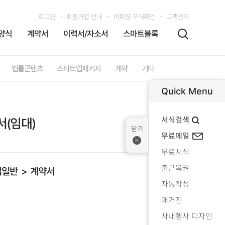
로그인
회원가입 안내
비회원 구매확인
고객센터
양식
계약서
이력서/자소서
스마트블록
법률콘텐츠
스타트업패키지
계약
기타
Quick Menu
서식검색
(임대)
무료메일
무료서식
출근복권
업일반
계약서
자동작성
매거진
사내행사 디자인