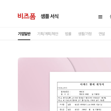
샘플 서식
기업일반
기획/계획/제안
법률
생활/가정
연설