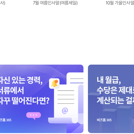
사)
7월 여름인사말(여름세일)
10월 가을인사말