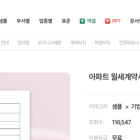
샘플
부서별
업종별
표준
엑셀
PPT
문서
안내
인사말
비즈니스예문
계약서식
취업서식
전문파트너
아파트 월세계약서
샘플
기
카테고리
116,547
조회수
무료
이용등급