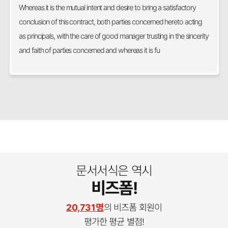
Whereas it is the mutual intent and desire to bring a satisfactory
conclusion of this contract, both parties concerned hereto acting
as principals, with the care of good manager trusting in the sincerity
and faith of parties concerned and whereas it is fu
문서서식은 역시
비즈폼!
20,731명
의 비즈폼 회원이
평가한 평균 별점!