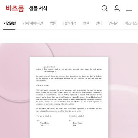
샘플 서식
기업일반
기획/계획/제안
법률
생활/가정
연설
안내
인사말
비즈니스