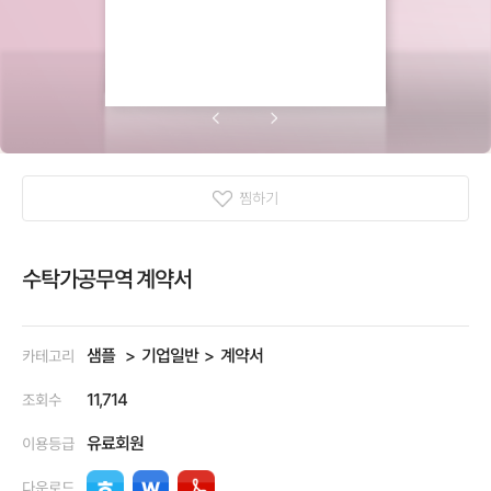
찜하기
수탁가공무역 계약서
샘플
기업일반
계약서
카테고리
11,714
조회수
유료회원
이용등급
다운로드