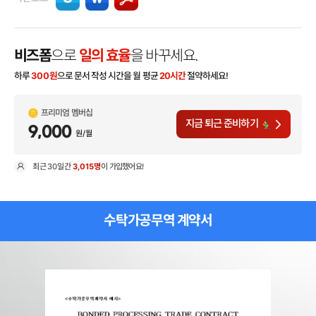
비즈폼
으로
일의 효율
을 바꾸세요.
하루
300
원
으로 문서 작성 시간을 월 평균
20시간
절약하세요!
프리미엄 멤버십
지금 퇴근 준비하기
9,000
원/월
최근
30일
간
3,015명
이 가입했어요!
현
수탁가공무역 계약서