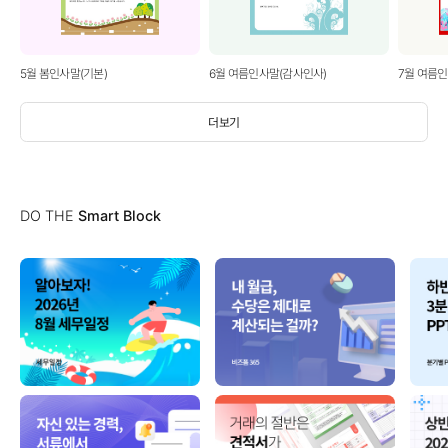
5월 봄인사말(기본)
6월 여름인사말(감사인사)
7월 여름
더보기
DO THE
Smart Block